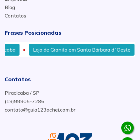
Blog
Contatos
Frases Posicionadas
Loja de Granito em Santa Bárbara d´Oeste
Pias de Má
Contatos
Piracicaba / SP
(19)99905-7286
contato@guia123achei.com.br