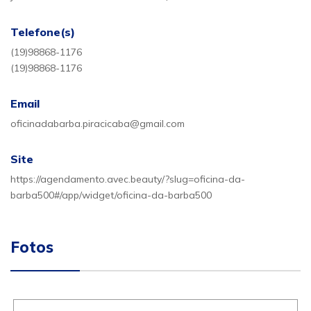
Telefone(s)
(19)98868-1176
(19)98868-1176
Email
oficinadabarba.piracicaba@gmail.com
Site
https://agendamento.avec.beauty/?slug=oficina-da-
barba500#/app/widget/oficina-da-barba500
Fotos