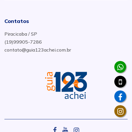
Contatos
Piracicaba / SP
(19)99905-7286
contato@guia123achei.com.br
.