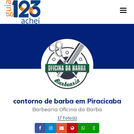
Tog
contorno de barba em Piracicaba
Barbearia Oficina da Barba
17 Foto(s)
Facebook
Instagram
Email
Site
Whatsapp
Celular