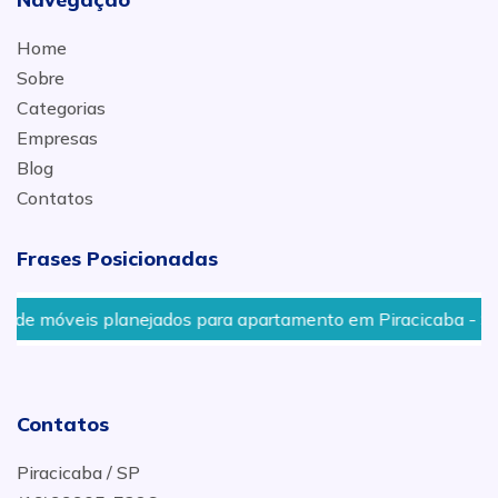
Home
Sobre
Categorias
Empresas
Blog
Contatos
Frases Posicionadas
s planejados para apartamento em Piracicaba - SP
c
Contatos
Piracicaba / SP