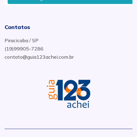
Contatos
Piracicaba / SP
(19)99905-7286
contato@guia123achei.com.br
.