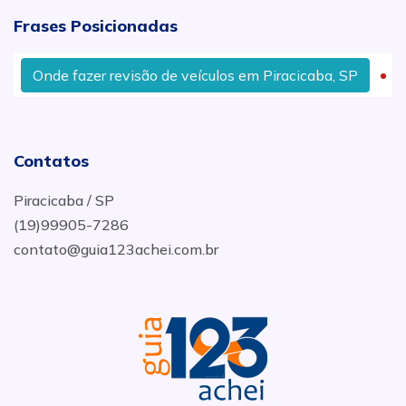
Frases Posicionadas
Onde fazer revisão de veículos em Piracicaba, SP
T
Contatos
Piracicaba / SP
(19)99905-7286
contato@guia123achei.com.br