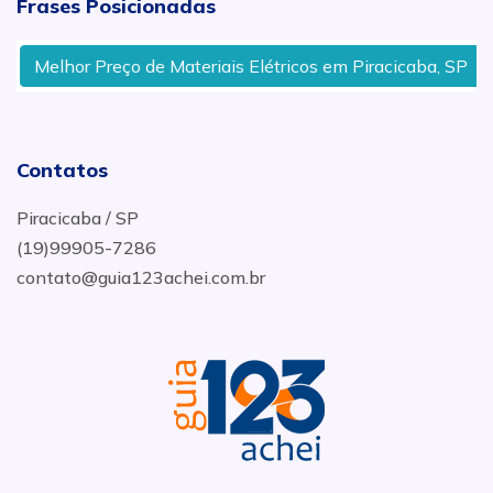
Frases Posicionadas
Melhor Preço de Materiais Elétricos em Piracicaba, SP
Contatos
Piracicaba / SP
(19)99905-7286
contato@guia123achei.com.br