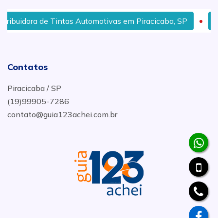
uidora de Tintas Automotivas em Piracicaba, SP
Produt
Contatos
Piracicaba / SP
(19)99905-7286
contato@guia123achei.com.br
.