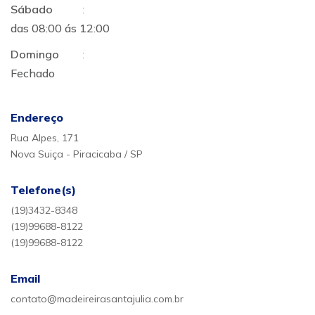
Sábado
:
das 08:00 ás 12:00
Domingo
:
Fechado
Endereço
Rua Alpes, 171
Nova Suiça - Piracicaba / SP
Telefone(s)
(19)3432-8348
(19)99688-8122
(19)99688-8122
Email
contato@madeireirasantajulia.com.br