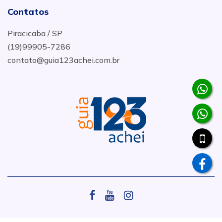
Contatos
Piracicaba / SP
(19)99905-7286
contato@guia123achei.com.br
.