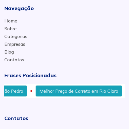
Navegação
Home
Sobre
Categorias
Empresas
Blog
Contatos
Frases Posicionadas
Pedro
Melhor Preço de Carreto em Rio Claro
Cam
Contatos