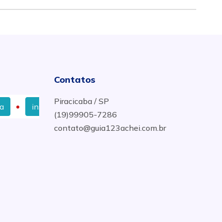
Contatos
Piracicaba / SP
instalação de janelas de vidros temperados em Piracic
(19)99905-7286
contato@guia123achei.com.br