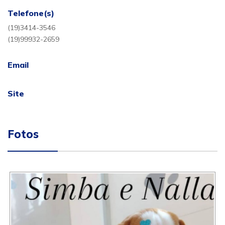
Telefone(s)
(19)3414-3546
(19)99932-2659
Email
Site
Fotos