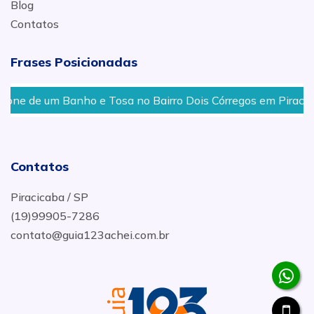
Blog
Contatos
Frases Posicionadas
 um Banho e Tosa no Bairro Dois Córregos em Piracicaba
Contatos
Piracicaba / SP
(19)99905-7286
contato@guia123achei.com.br