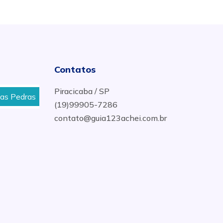
Contatos
Piracicaba / SP
edras
Locação de Cortador de Grama em Saltinho
(19)99905-7286
contato@guia123achei.com.br