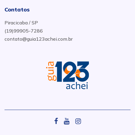
Contatos
Piracicaba / SP
(19)99905-7286
contato@guia123achei.com.br
.