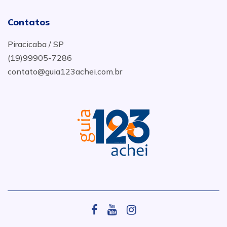
Contatos
Piracicaba / SP
(19)99905-7286
contato@guia123achei.com.br
.