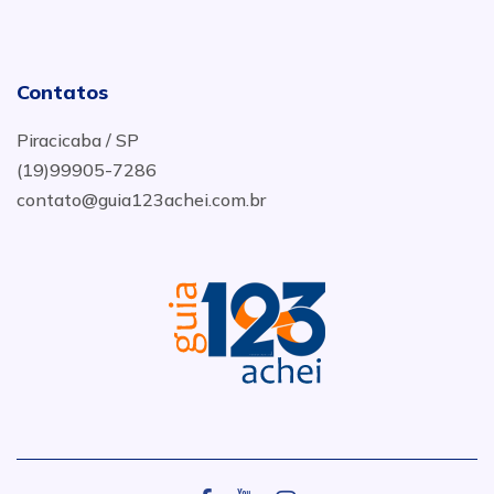
Contatos
Piracicaba / SP
(19)99905-7286
contato@guia123achei.com.br
.