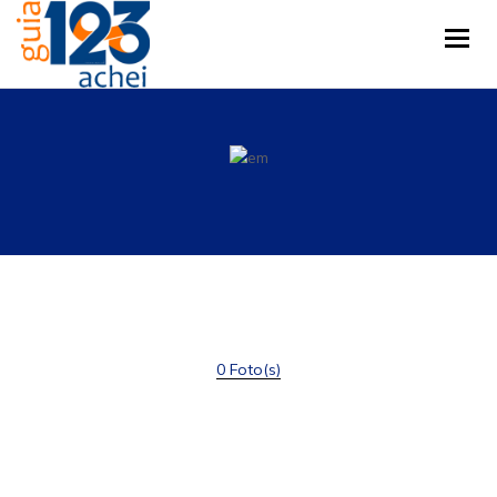
Tog
0 Foto(s)